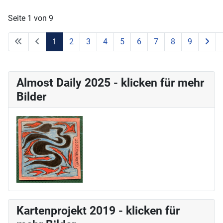
Seite 1 von 9
1
2
3
4
5
6
7
8
9
Almost Daily 2025 - klicken für mehr
Bilder
Kartenprojekt 2019 - klicken für