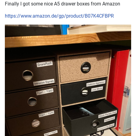
Finally I got some nice A5 drawer boxes from Amazon
https://www.amazon.de/gp/product/B07K4CFBPR